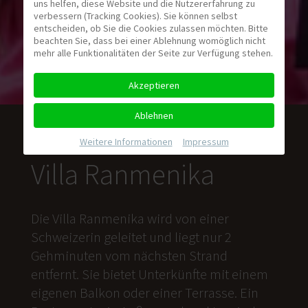
uns helfen, diese Website und die Nutzererfahrung zu
verbessern (Tracking Cookies). Sie können selbst
entscheiden, ob Sie die Cookies zulassen möchten. Bitte
beachten Sie, dass bei einer Ablehnung womöglich nicht
mehr alle Funktionalitäten der Seite zur Verfügung stehen.
Akzeptieren
Ablehnen
Weitere Informationen
|
Impressum
Villa Ranmenika
Die Villa Ranmenika wird von einer
Schweizerin geleitet und liegt nur 2
Gehminuten vom nächsten Strand
entfernt. Sie bietet Unterkünfte mit einem
eigenen Balkon oder einer Terrasse. Ein