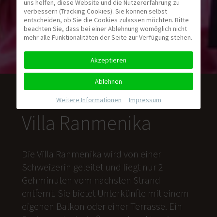
uns helfen, diese Website und die Nutzererfahrung zu
verbessern (Tracking Cookies). Sie können selbst
entscheiden, ob Sie die Cookies zulassen möchten. Bitte
beachten Sie, dass bei einer Ablehnung womöglich nicht
mehr alle Funktionalitäten der Seite zur Verfügung stehen.
Akzeptieren
Ablehnen
Weitere Informationen
|
Impressum
Villa Ranmenika
Die Villa Ranmenika wird von einer
Schweizerin geleitet und liegt nur 2
Gehminuten vom nächsten Strand
entfernt. Sie bietet Unterkünfte mit einem
eigenen Balkon oder einer Terrasse. Ein