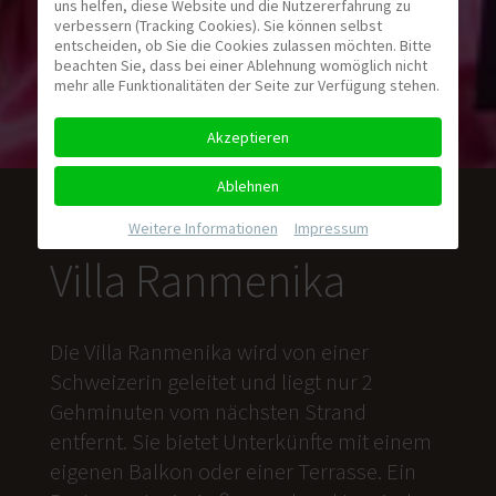
uns helfen, diese Website und die Nutzererfahrung zu
verbessern (Tracking Cookies). Sie können selbst
entscheiden, ob Sie die Cookies zulassen möchten. Bitte
beachten Sie, dass bei einer Ablehnung womöglich nicht
mehr alle Funktionalitäten der Seite zur Verfügung stehen.
Akzeptieren
Ablehnen
Weitere Informationen
|
Impressum
Villa Ranmenika
Die Villa Ranmenika wird von einer
Schweizerin geleitet und liegt nur 2
Gehminuten vom nächsten Strand
entfernt. Sie bietet Unterkünfte mit einem
eigenen Balkon oder einer Terrasse. Ein