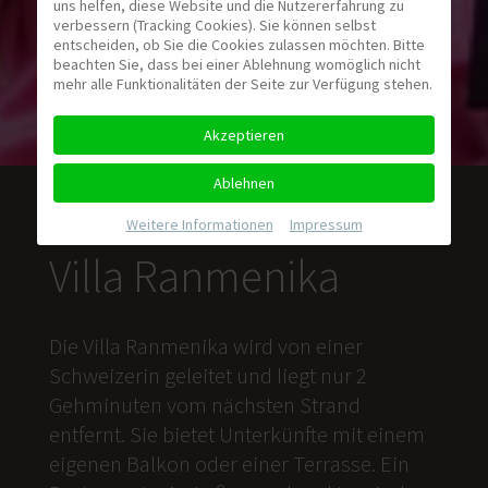
uns helfen, diese Website und die Nutzererfahrung zu
verbessern (Tracking Cookies). Sie können selbst
entscheiden, ob Sie die Cookies zulassen möchten. Bitte
beachten Sie, dass bei einer Ablehnung womöglich nicht
mehr alle Funktionalitäten der Seite zur Verfügung stehen.
Akzeptieren
Ablehnen
Weitere Informationen
|
Impressum
Villa Ranmenika
Die Villa Ranmenika wird von einer
Schweizerin geleitet und liegt nur 2
Gehminuten vom nächsten Strand
entfernt. Sie bietet Unterkünfte mit einem
eigenen Balkon oder einer Terrasse. Ein