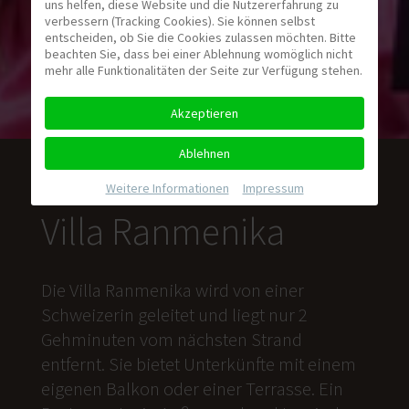
uns helfen, diese Website und die Nutzererfahrung zu
verbessern (Tracking Cookies). Sie können selbst
entscheiden, ob Sie die Cookies zulassen möchten. Bitte
beachten Sie, dass bei einer Ablehnung womöglich nicht
mehr alle Funktionalitäten der Seite zur Verfügung stehen.
Akzeptieren
Ablehnen
Weitere Informationen
|
Impressum
Villa Ranmenika
Die Villa Ranmenika wird von einer
Schweizerin geleitet und liegt nur 2
Gehminuten vom nächsten Strand
entfernt. Sie bietet Unterkünfte mit einem
eigenen Balkon oder einer Terrasse. Ein