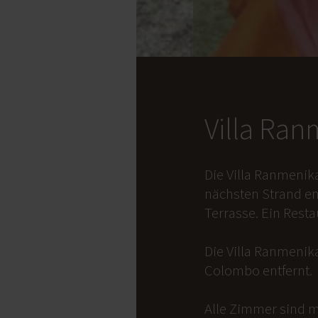
Villa Ra
Die Villa Ranmenik
nächsten Strand en
Terrasse. Ein Rest
Die Villa Ranmenika
Colombo entfernt.
Alle Zimmer sind m