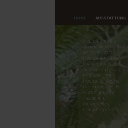
HOME
AUSSTATTUNG
Hochzeiten Villa
Ranmenika ist der
perfekte Ort für
Hochzeiten. Viele
Paare entschließen
sich hier zu heiraten
und/oder ihre
Hochzeitsfotos bei
uns zu machen. Es
würde uns sehr
freuen ein
individuelles
Hochzeitspaket