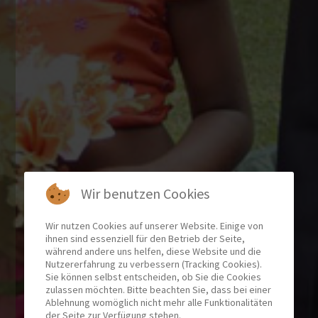
Wir benutzen Cookies
Wir nutzen Cookies auf unserer Website. Einige von
ihnen sind essenziell für den Betrieb der Seite,
während andere uns helfen, diese Website und die
Nutzererfahrung zu verbessern (Tracking Cookies).
Sie können selbst entscheiden, ob Sie die Cookies
zulassen möchten. Bitte beachten Sie, dass bei einer
Ablehnung womöglich nicht mehr alle Funktionalitäten
der Seite zur Verfügung stehen.