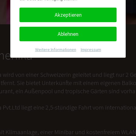
Akzeptieren
Ablehnen
Weitere Informationen
|
Impressum
nmenika
a wird von einer Schweizerin geleitet und liegt nur 2
tfernt. Sie bietet Unterkünfte mit einem eigenen Balk
aurant, ein Außenpool und tropische Gärten sind vorh
 Pvt.Ltd liegt eine 2,5-stündige Fahrt vom internation
it Klimaanlage, einer Minibar und kostenfreiem WLAN 