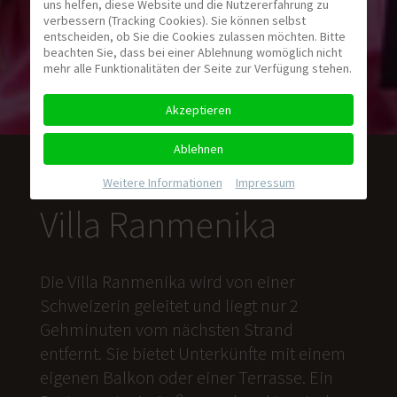
uns helfen, diese Website und die Nutzererfahrung zu
verbessern (Tracking Cookies). Sie können selbst
entscheiden, ob Sie die Cookies zulassen möchten. Bitte
beachten Sie, dass bei einer Ablehnung womöglich nicht
mehr alle Funktionalitäten der Seite zur Verfügung stehen.
Akzeptieren
Ablehnen
Weitere Informationen
|
Impressum
Villa Ranmenika
Die Villa Ranmenika wird von einer
Schweizerin geleitet und liegt nur 2
Gehminuten vom nächsten Strand
entfernt. Sie bietet Unterkünfte mit einem
eigenen Balkon oder einer Terrasse. Ein