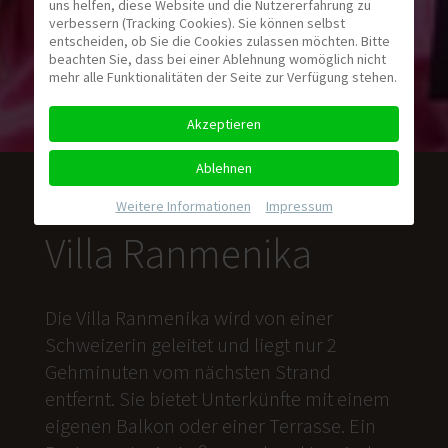
uns helfen, diese Website und die Nutzererfahrung zu
verbessern (Tracking Cookies). Sie können selbst
entscheiden, ob Sie die Cookies zulassen möchten. Bitte
beachten Sie, dass bei einer Ablehnung womöglich nicht
mehr alle Funktionalitäten der Seite zur Verfügung stehen.
Akzeptieren
Ablehnen
Weitere Informationen
|
Impressum
Villa Ranmenika
Die Villa Ranmenika wird von einer
Schweizerin geleitet und liegt nur 2
Gehminuten vom nächsten Strand
entfernt. Sie bietet Unterkünfte mit einem
eigenen Balkon oder einer Terrasse. Ein