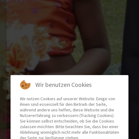
Wir benutzen Cookies
Wir nutzen Cookies auf unserer Website. Einige von
ihnen sind essenziell für den Betrieb der Seite,
während andere uns helfen, diese Website und die
Nutzererfahrung zu verbessern (Tracking Cookies).
Sie können selbst entscheiden, ob Sie die Cookies
zulassen möchten. Bitte beachten Sie, dass bei einer
Ablehnung womöglich nicht mehr alle Funktionalitäten
der Seite zur Verfügung stehen.