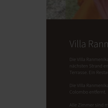
Villa Ra
Die Villa Ranmenik
nächsten Strand en
Terrasse. Ein Rest
Die Villa Ranmenika
Colombo entfernt.
Alle Zimmer sind m