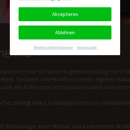
Akzeptieren
Ablehnen
Weitere Informationen
|
Impressum
nmenika
a wird von einer Schweizerin geleitet und liegt nur 2
tfernt. Sie bietet Unterkünfte mit einem eigenen Balk
aurant, ein Außenpool und tropische Gärten sind vorh
 Pvt.Ltd liegt eine 2,5-stündige Fahrt vom internation
it Klimaanlage, einer Minibar und kostenfreiem WLAN 