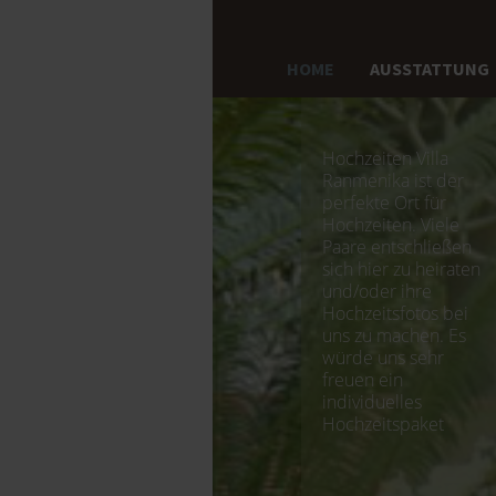
HOME
AUSSTATTUNG
Hochzeiten Villa
Ranmenika ist der
perfekte Ort für
Hochzeiten. Viele
Paare entschließen
sich hier zu heiraten
und/oder ihre
Hochzeitsfotos bei
uns zu machen. Es
würde uns sehr
freuen ein
individuelles
Hochzeitspaket