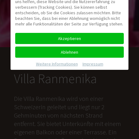
uns helfen, diese Website und die Nutzererfahrung zu
verbessern (Tracking Cookies). Sie können selbst
entscheiden, ob Sie die Cookies zulassen möchten. Bitte
beachten Sie, dass bei einer Ablehnung womöglich nicht
mehr alle Funktionalitäten der Seite zur Verfügung stehen.
Akzeptieren
Ablehnen
Weitere Informationen
|
Impressum
Villa Ranmenika
Die Villa Ranmenika wird von einer
Schweizerin geleitet und liegt nur 2
Gehminuten vom nächsten Strand
entfernt. Sie bietet Unterkünfte mit einem
eigenen Balkon oder einer Terrasse. Ein