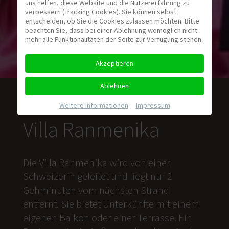
uns helfen, diese Website und die Nutzererfahrung zu
verbessern (Tracking Cookies). Sie können selbst
entscheiden, ob Sie die Cookies zulassen möchten. Bitte
beachten Sie, dass bei einer Ablehnung womöglich nicht
mehr alle Funktionalitäten der Seite zur Verfügung stehen.
Akzeptieren
Ablehnen
Weitere Informationen
|
Impressum
Villa Ranmenika
Die Villa Ranmenika wird von einer
Schweizerin geleitet und liegt nur 2
Gehminuten vom nächsten Strand
entfernt. Sie bietet Unterkünfte mit einem
eigenen Balkon oder einer Terrasse. Ein