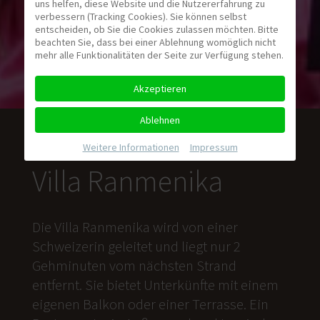
uns helfen, diese Website und die Nutzererfahrung zu
verbessern (Tracking Cookies). Sie können selbst
entscheiden, ob Sie die Cookies zulassen möchten. Bitte
beachten Sie, dass bei einer Ablehnung womöglich nicht
mehr alle Funktionalitäten der Seite zur Verfügung stehen.
Akzeptieren
Ablehnen
Weitere Informationen
|
Impressum
Villa Ranmenika
Die Villa Ranmenika wird von einer
Schweizerin geleitet und liegt nur 2
Gehminuten vom nächsten Strand
entfernt. Sie bietet Unterkünfte mit einem
eigenen Balkon oder einer Terrasse. Ein