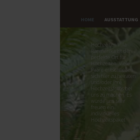
HOME
AUSSTATTUNG
Hochzeiten Villa
Ranmenika ist der
perfekte Ort für
Hochzeiten. Viele
Paare entschließen
sich hier zu heiraten
und/oder ihre
Hochzeitsfotos bei
uns zu machen. Es
würde uns sehr
freuen ein
individuelles
Hochzeitspaket