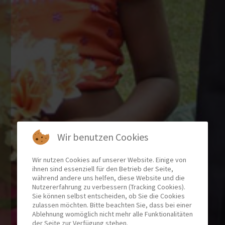
Wir benutzen Cookies
Wir nutzen Cookies auf unserer Website. Einige von
ihnen sind essenziell für den Betrieb der Seite,
während andere uns helfen, diese Website und die
Nutzererfahrung zu verbessern (Tracking Cookies).
Sie können selbst entscheiden, ob Sie die Cookies
zulassen möchten. Bitte beachten Sie, dass bei einer
Ablehnung womöglich nicht mehr alle Funktionalitäten
der Seite zur Verfügung stehen.