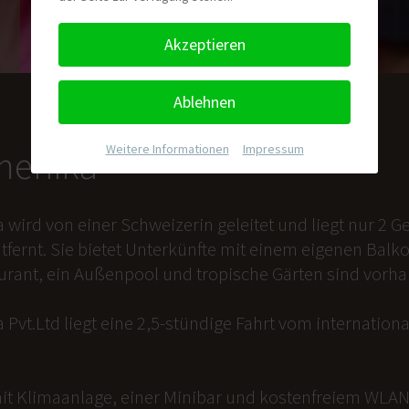
Akzeptieren
Ablehnen
Weitere Informationen
|
Impressum
nmenika
a wird von einer Schweizerin geleitet und liegt nur 2
tfernt. Sie bietet Unterkünfte mit einem eigenen Balk
aurant, ein Außenpool und tropische Gärten sind vorh
 Pvt.Ltd liegt eine 2,5-stündige Fahrt vom internation
it Klimaanlage, einer Minibar und kostenfreiem WLAN 