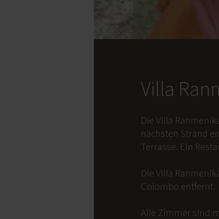
Villa Ra
Die Villa Ranmenik
nächsten Strand en
Terrasse. Ein Rest
Die Villa Ranmenika
Colombo entfernt.
Alle Zimmer sind m