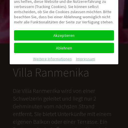
uns helfen, diese Website und die Nutzererfahrung zu
verbessern (Tracking Cookies). Sie können selbst
entscheiden, ob Sie die Cookies zulassen möchten. Bitte
beachten Sie, dass bei einer Ablehnung womöglich nicht
mehr alle Funktionalitäten der Seite zur Verfügung stehen.
Akzeptieren
Ablehnen
Weitere Informationen
|
Impressum
Villa Ranmenika
Die Villa Ranmenika wird von einer
Schweizerin geleitet und liegt nur 2
Gehminuten vom nächsten Strand
entfernt. Sie bietet Unterkünfte mit einem
eigenen Balkon oder einer Terrasse. Ein