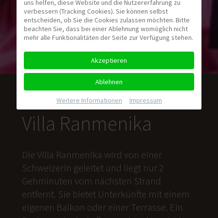
uns helfen, diese Website und die Nutzererfahrung zu
verbessern (Tracking Cookies). Sie können selbst
entscheiden, ob Sie die Cookies zulassen möchten. Bitte
beachten Sie, dass bei einer Ablehnung womöglich nicht
mehr alle Funktionalitäten der Seite zur Verfügung stehen.
Akzeptieren
Ablehnen
Weitere Informationen
|
Impressum
Villa Ranmenika
Die Villa Ranmenika wird von einer
Schweizerin geleitet und liegt nur 2
Gehminuten vom nächsten Strand
entfernt. Sie bietet Unterkünfte mit einem
eigenen Balkon oder einer Terrasse. Ein