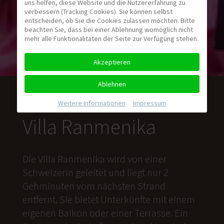
uns helfen, diese Website und die Nutzererfahrung zu
verbessern (Tracking Cookies). Sie können selbst
entscheiden, ob Sie die Cookies zulassen möchten. Bitte
beachten Sie, dass bei einer Ablehnung womöglich nicht
mehr alle Funktionalitäten der Seite zur Verfügung stehen.
Akzeptieren
Ablehnen
Weitere Informationen
|
Impressum
Villa Ranmenika
Die Villa Ranmenika wird von einer
Schweizerin geleitet und liegt nur 2
Gehminuten vom nächsten Strand
entfernt. Sie bietet Unterkünfte mit einem
eigenen Balkon oder einer Terrasse. Ein