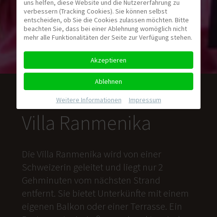
uns helfen, diese Website und die Nutzererfahrung zu
verbessern (Tracking Cookies). Sie können selbst
entscheiden, ob Sie die Cookies zulassen möchten. Bitte
beachten Sie, dass bei einer Ablehnung womöglich nicht
mehr alle Funktionalitäten der Seite zur Verfügung stehen.
Akzeptieren
Ablehnen
Weitere Informationen
|
Impressum
Villa Ranmenika
Die Villa Ranmenika wird von einer
Schweizerin geleitet und liegt nur 2
Gehminuten vom nächsten Strand
entfernt. Sie bietet Unterkünfte mit einem
eigenen Balkon oder einer Terrasse. Ein