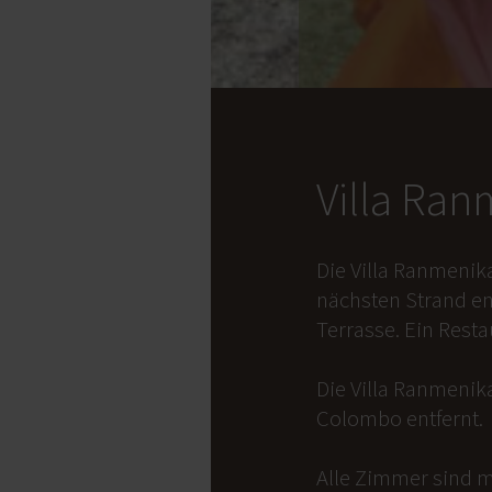
Villa Ra
Die Villa Ranmenik
nächsten Strand en
Terrasse. Ein Rest
Die Villa Ranmenika
Colombo entfernt.
Alle Zimmer sind m