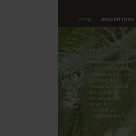
HOME
AUSSTATTUNG
Hochzeiten Villa
Ranmenika ist der
perfekte Ort für
Hochzeiten. Viele
Paare entschließen
sich hier zu heiraten
und/oder ihre
Hochzeitsfotos bei
uns zu machen. Es
würde uns sehr
freuen ein
individuelles
Hochzeitspaket