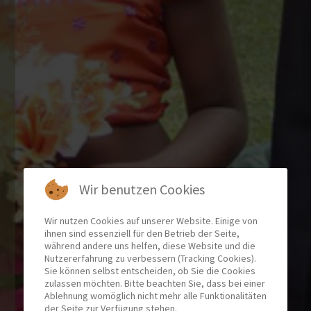
Wir benutzen Cookies
Wir nutzen Cookies auf unserer Website. Einige von
ihnen sind essenziell für den Betrieb der Seite,
während andere uns helfen, diese Website und die
Nutzererfahrung zu verbessern (Tracking Cookies).
Sie können selbst entscheiden, ob Sie die Cookies
zulassen möchten. Bitte beachten Sie, dass bei einer
Ablehnung womöglich nicht mehr alle Funktionalitäten
der Seite zur Verfügung stehen.