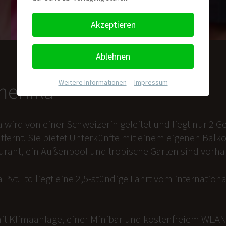
Akzeptieren
Ablehnen
Weitere Informationen
|
Impressum
nmenika
a wird von einer Schweizerin geleitet und liegt nur 2
tfernt. Sie bietet Unterkünfte mit einem eigenen Balk
aurant, ein Außenpool und tropische Gärten sind vorh
 Pvt.Ltd liegt eine 2,5-stündige Fahrt vom internation
it Klimaanlage, einer Minibar und kostenfreiem WLAN 