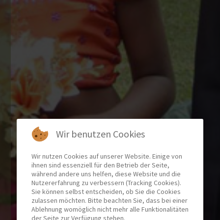
Wir benutzen Cookies
Wir nutzen Cookies auf unserer Website. Einige von
ihnen sind essenziell für den Betrieb der Seite,
während andere uns helfen, diese Website und die
Nutzererfahrung zu verbessern (Tracking Cookies).
Sie können selbst entscheiden, ob Sie die Cookies
zulassen möchten. Bitte beachten Sie, dass bei einer
Ablehnung womöglich nicht mehr alle Funktionalitäten
der Seite zur Verfügung stehen.