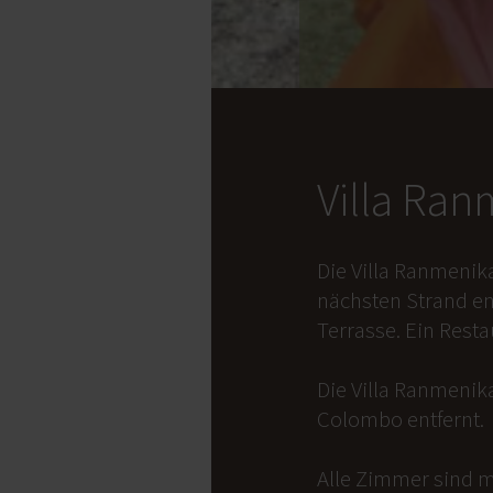
Villa Ra
Die Villa Ranmenik
nächsten Strand en
Terrasse. Ein Rest
Die Villa Ranmenika
Colombo entfernt.
Alle Zimmer sind m