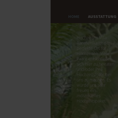
HOME
AUSSTATTUNG
Hochzeiten Villa
Ranmenika ist der
perfekte Ort für
Hochzeiten. Viele
Paare entschließen
sich hier zu heiraten
und/oder ihre
Hochzeitsfotos bei
uns zu machen. Es
würde uns sehr
freuen ein
individuelles
Hochzeitspaket