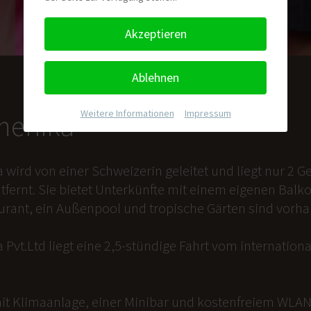
Akzeptieren
Ablehnen
Weitere Informationen
|
Impressum
nmenika
a wird von einer Schweizerin geleitet und liegt nur 2
tfernt. Sie bietet Unterkünfte mit einem eigenen Balk
aurant, ein Außenpool und tropische Gärten sind vorh
 Pvt.Ltd liegt eine 2,5-stündige Fahrt vom internation
it Klimaanlage, einer Minibar und kostenfreiem WLAN 