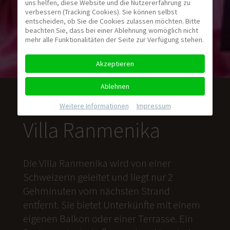
uns helfen, diese Website und die Nutzererfahrung zu
verbessern (Tracking Cookies). Sie können selbst
entscheiden, ob Sie die Cookies zulassen möchten. Bitte
beachten Sie, dass bei einer Ablehnung womöglich nicht
mehr alle Funktionalitäten der Seite zur Verfügung stehen.
Akzeptieren
Ablehnen
Weitere Informationen
|
Impressum
Villa Ranmenika
Die Villa Ranmenika wird von einer
Schweizerin geleitet und liegt nur 2
Gehminuten vom nächsten Strand
entfernt. Sie bietet Unterkünfte mit einem
eigenen Balkon oder einer Terrasse. Ein