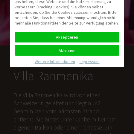
uns helfen, diese Website und die Nutzererfahrung zu
verbessern (Tracking Cookies). Sie können selbst
entscheiden, ob Sie die Cookies zulassen möchten. Bitte
beachten Sie, dass bei einer Ablehnung womöglich nicht
mehr alle Funktionalitäten der Seite zur Verfügung stehen.
Akzeptieren
Ablehnen
Weitere Informationen
|
Impressum
Villa Ranmenika
Die Villa Ranmenika wird von einer
Schweizerin geleitet und liegt nur 2
Gehminuten vom nächsten Strand
entfernt. Sie bietet Unterkünfte mit einem
eigenen Balkon oder einer Terrasse. Ein