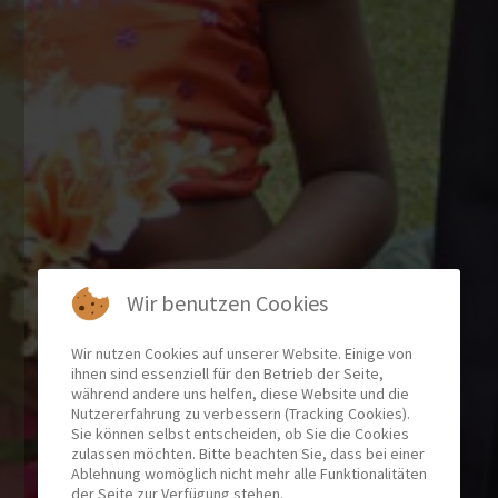
Wir benutzen Cookies
Wir nutzen Cookies auf unserer Website. Einige von
ihnen sind essenziell für den Betrieb der Seite,
während andere uns helfen, diese Website und die
Nutzererfahrung zu verbessern (Tracking Cookies).
Sie können selbst entscheiden, ob Sie die Cookies
zulassen möchten. Bitte beachten Sie, dass bei einer
Ablehnung womöglich nicht mehr alle Funktionalitäten
der Seite zur Verfügung stehen.