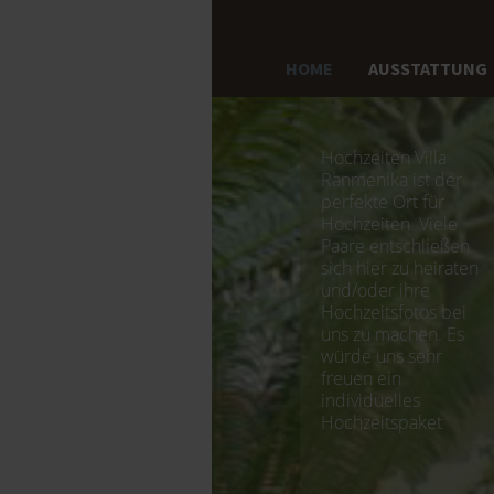
HOME
AUSSTATTUNG
Hochzeiten Villa
Ranmenika ist der
perfekte Ort für
Hochzeiten. Viele
Paare entschließen
sich hier zu heiraten
und/oder ihre
Hochzeitsfotos bei
uns zu machen. Es
würde uns sehr
freuen ein
individuelles
Hochzeitspaket