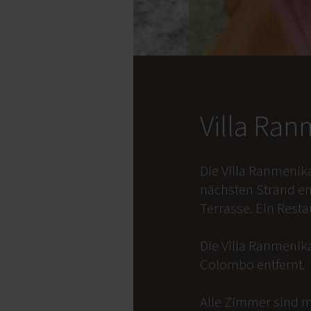
Villa Ra
Die Villa Ranmenik
nächsten Strand en
Terrasse. Ein Rest
Die Villa Ranmenika
Colombo entfernt.
Alle Zimmer sind m