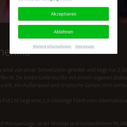
Akzeptieren
Ablehnen
Weitere Informationen
|
Impressum
nmenika
a wird von einer Schweizerin geleitet und liegt nur 2
tfernt. Sie bietet Unterkünfte mit einem eigenen Balk
aurant, ein Außenpool und tropische Gärten sind vorh
 Pvt.Ltd liegt eine 2,5-stündige Fahrt vom internation
it Klimaanlage, einer Minibar und kostenfreiem WLAN 