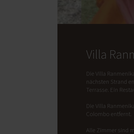
Villa Ra
Die Villa Ranmenik
nächsten Strand en
Terrasse. Ein Rest
Die Villa Ranmenika
Colombo entfernt.
Alle Zimmer sind m