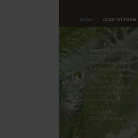
HOME
AUSSTATTUNG
Hochzeiten Villa
Ranmenika ist der
perfekte Ort für
Hochzeiten. Viele
Paare entschließen
sich hier zu heiraten
und/oder ihre
Hochzeitsfotos bei
uns zu machen. Es
würde uns sehr
freuen ein
individuelles
Hochzeitspaket