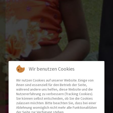
Wir benutzen Cookies
Wir nutzen Cookies auf unserer Website. Einige von
ihnen sind essenziell für den Betrieb der Seite,
während andere uns helfen, diese Website und die
Nutzererfahrung zu verbessern (Tracking Cookies).
Sie können selbst entscheiden, ob Sie die Cookies
zulassen möchten. Bitte beachten Sie, dass bei einer
Ablehnung womöglich nicht mehr alle Funktionalitäten
der Seite zur Verfügung stehen.