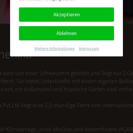
Akzeptieren
Ablehnen
Weitere Informationen
|
Impressum
nmenika
a wird von einer Schweizerin geleitet und liegt nur 2
tfernt. Sie bietet Unterkünfte mit einem eigenen Balk
aurant, ein Außenpool und tropische Gärten sind vorh
 Pvt.Ltd liegt eine 2,5-stündige Fahrt vom internation
it Klimaanlage, einer Minibar und kostenfreiem WLAN 