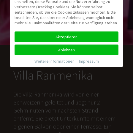
uns helfen, diese Website und die Nutzererfahrung zu
verbessern (Tracking Cookies). Sie können selbst
entscheiden, ob Sie die Cookies zulassen möchten. Bitte
beachten Sie, dass bei einer Ablehnung womöglich nicht
mehr alle Funktionalitäten der Seite zur Verfügung stehen.
Akzeptieren
Ablehnen
Weitere Informationen
|
Impressum
Villa Ranmenika
Die Villa Ranmenika wird von einer
Schweizerin geleitet und liegt nur 2
Gehminuten vom nächsten Strand
entfernt. Sie bietet Unterkünfte mit einem
eigenen Balkon oder einer Terrasse. Ein