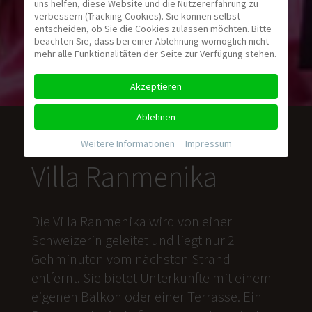
uns helfen, diese Website und die Nutzererfahrung zu
verbessern (Tracking Cookies). Sie können selbst
entscheiden, ob Sie die Cookies zulassen möchten. Bitte
beachten Sie, dass bei einer Ablehnung womöglich nicht
mehr alle Funktionalitäten der Seite zur Verfügung stehen.
Akzeptieren
Ablehnen
Weitere Informationen
|
Impressum
Villa Ranmenika
Die Villa Ranmenika wird von einer
Schweizerin geleitet und liegt nur 2
Gehminuten vom nächsten Strand
entfernt. Sie bietet Unterkünfte mit einem
eigenen Balkon oder einer Terrasse. Ein