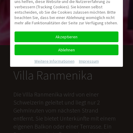
uns helfen, diese Website und die Nutzererfahrung zu
verbessern (Tracking Cookies). Sie können selbst
entscheiden, ob Sie die Cookies zulassen möchten. Bitte
beachten Sie, dass bei einer Ablehnung womöglich nicht
mehr alle Funktionalitäten der Seite zur Verfügung stehen.
Akzeptieren
Ablehnen
Weitere Informationen
|
Impressum
Villa Ranmenika
Die Villa Ranmenika wird von einer
Schweizerin geleitet und liegt nur 2
Gehminuten vom nächsten Strand
entfernt. Sie bietet Unterkünfte mit einem
eigenen Balkon oder einer Terrasse. Ein