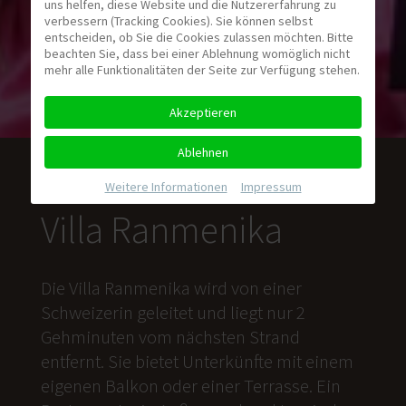
uns helfen, diese Website und die Nutzererfahrung zu
verbessern (Tracking Cookies). Sie können selbst
entscheiden, ob Sie die Cookies zulassen möchten. Bitte
beachten Sie, dass bei einer Ablehnung womöglich nicht
mehr alle Funktionalitäten der Seite zur Verfügung stehen.
Akzeptieren
Ablehnen
Weitere Informationen
|
Impressum
Villa Ranmenika
Die Villa Ranmenika wird von einer
Schweizerin geleitet und liegt nur 2
Gehminuten vom nächsten Strand
entfernt. Sie bietet Unterkünfte mit einem
eigenen Balkon oder einer Terrasse. Ein