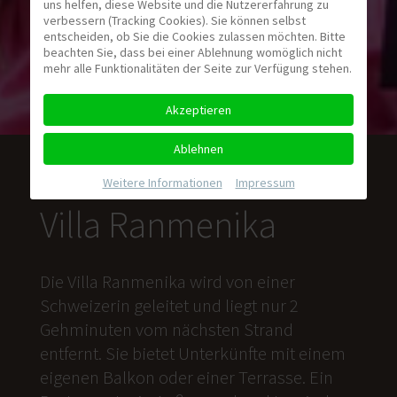
uns helfen, diese Website und die Nutzererfahrung zu
verbessern (Tracking Cookies). Sie können selbst
entscheiden, ob Sie die Cookies zulassen möchten. Bitte
beachten Sie, dass bei einer Ablehnung womöglich nicht
mehr alle Funktionalitäten der Seite zur Verfügung stehen.
Akzeptieren
Ablehnen
Weitere Informationen
|
Impressum
Villa Ranmenika
Die Villa Ranmenika wird von einer
Schweizerin geleitet und liegt nur 2
Gehminuten vom nächsten Strand
entfernt. Sie bietet Unterkünfte mit einem
eigenen Balkon oder einer Terrasse. Ein