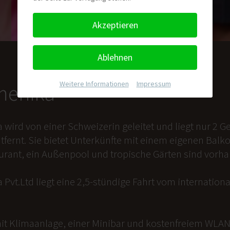
Akzeptieren
Ablehnen
Weitere Informationen
|
Impressum
nmenika
a wird von einer Schweizerin geleitet und liegt nur 2
tfernt. Sie bietet Unterkünfte mit einem eigenen Balk
aurant, ein Außenpool und tropische Gärten sind vorh
 Pvt.Ltd liegt eine 2,5-stündige Fahrt vom internation
it Klimaanlage, einer Minibar und kostenfreiem WLAN 