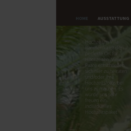
HOME
AUSSTATTUNG
Hochzeiten Villa
Ranmenika ist der
perfekte Ort für
Hochzeiten. Viele
Paare entschließen
sich hier zu heiraten
und/oder ihre
Hochzeitsfotos bei
uns zu machen. Es
würde uns sehr
freuen ein
individuelles
Hochzeitspaket