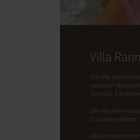
Villa Ra
Die Villa Ranmenik
nächsten Strand en
Terrasse. Ein Rest
Die Villa Ranmenika
Colombo entfernt.
Alle Zimmer sind m