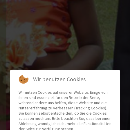
Wir benutzen Cookies
Wir nutzen Cookies auf unserer Website. Einige von
ihnen sind essenziell für den Betrieb der Seite,
während andere uns helfen, diese Website und die
Nutzererfahrung zu verbessern (Tracking Cookies).
Sie können selbst entscheiden, ob Sie die Cookies
zulassen möchten. Bitte beachten Sie, dass bei einer
Ablehnung womöglich nicht mehr alle Funktionalitäten
der Seite zur Verfügung stehen.