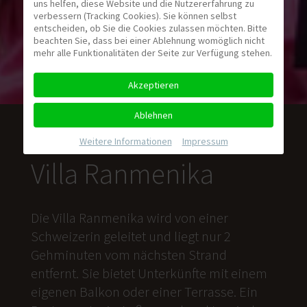
uns helfen, diese Website und die Nutzererfahrung zu
verbessern (Tracking Cookies). Sie können selbst
entscheiden, ob Sie die Cookies zulassen möchten. Bitte
beachten Sie, dass bei einer Ablehnung womöglich nicht
mehr alle Funktionalitäten der Seite zur Verfügung stehen.
Akzeptieren
Ablehnen
Weitere Informationen
|
Impressum
Villa Ranmenika
Die Villa Ranmenika wird von einer
Schweizerin geleitet und liegt nur 2
Gehminuten vom nächsten Strand
entfernt. Sie bietet Unterkünfte mit einem
eigenen Balkon oder einer Terrasse. Ein