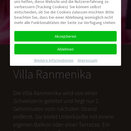
uns helfen, diese Website und die Nutzererfahrung zu
verbessern (Tracking Cookies). Sie können selbst
entscheiden, ob Sie die Cookies zulassen möchten. Bitte
beachten Sie, dass bei einer Ablehnung womöglich nicht
mehr alle Funktionalitäten der Seite zur Verfügung stehen.
Akzeptieren
Ablehnen
Weitere Informationen
|
Impressum
Villa Ranmenika
Die Villa Ranmenika wird von einer
Schweizerin geleitet und liegt nur 2
Gehminuten vom nächsten Strand
entfernt. Sie bietet Unterkünfte mit einem
eigenen Balkon oder einer Terrasse. Ein