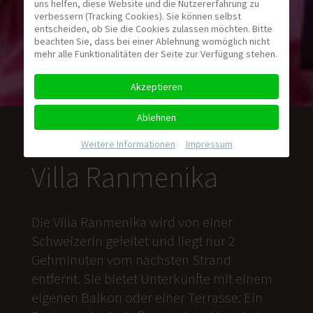
uns helfen, diese Website und die Nutzererfahrung zu
verbessern (Tracking Cookies). Sie können selbst
entscheiden, ob Sie die Cookies zulassen möchten. Bitte
beachten Sie, dass bei einer Ablehnung womöglich nicht
mehr alle Funktionalitäten der Seite zur Verfügung stehen.
Akzeptieren
Ablehnen
Weitere Informationen
|
Impressum
Villa Ranmenika
Die Villa Ranmenika wird von einer
Schweizerin geleitet und liegt nur 2
Gehminuten vom nächsten Strand
entfernt. Sie bietet Unterkünfte mit einem
eigenen Balkon oder einer Terrasse. Ein