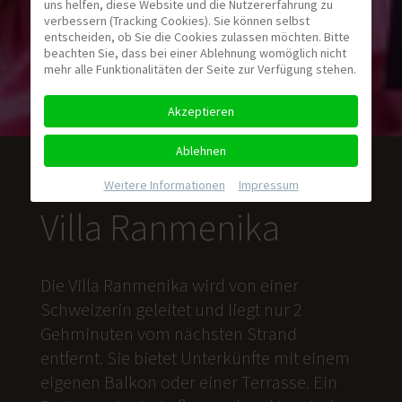
uns helfen, diese Website und die Nutzererfahrung zu
verbessern (Tracking Cookies). Sie können selbst
entscheiden, ob Sie die Cookies zulassen möchten. Bitte
beachten Sie, dass bei einer Ablehnung womöglich nicht
mehr alle Funktionalitäten der Seite zur Verfügung stehen.
Akzeptieren
Ablehnen
Weitere Informationen
|
Impressum
Villa Ranmenika
Die Villa Ranmenika wird von einer
Schweizerin geleitet und liegt nur 2
Gehminuten vom nächsten Strand
entfernt. Sie bietet Unterkünfte mit einem
eigenen Balkon oder einer Terrasse. Ein