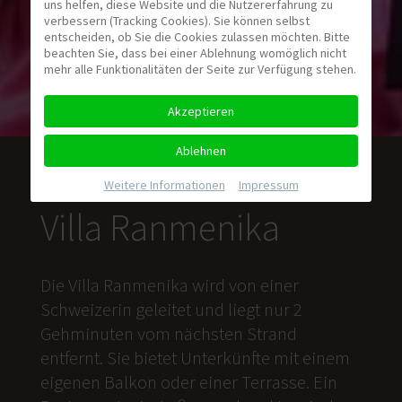
uns helfen, diese Website und die Nutzererfahrung zu
verbessern (Tracking Cookies). Sie können selbst
entscheiden, ob Sie die Cookies zulassen möchten. Bitte
beachten Sie, dass bei einer Ablehnung womöglich nicht
mehr alle Funktionalitäten der Seite zur Verfügung stehen.
Akzeptieren
Ablehnen
Weitere Informationen
|
Impressum
Villa Ranmenika
Die Villa Ranmenika wird von einer
Schweizerin geleitet und liegt nur 2
Gehminuten vom nächsten Strand
entfernt. Sie bietet Unterkünfte mit einem
eigenen Balkon oder einer Terrasse. Ein