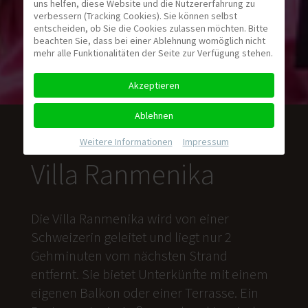
uns helfen, diese Website und die Nutzererfahrung zu
verbessern (Tracking Cookies). Sie können selbst
entscheiden, ob Sie die Cookies zulassen möchten. Bitte
beachten Sie, dass bei einer Ablehnung womöglich nicht
mehr alle Funktionalitäten der Seite zur Verfügung stehen.
Akzeptieren
Ablehnen
Weitere Informationen
|
Impressum
Villa Ranmenika
Die Villa Ranmenika wird von einer
Schweizerin geleitet und liegt nur 2
Gehminuten vom nächsten Strand
entfernt. Sie bietet Unterkünfte mit einem
eigenen Balkon oder einer Terrasse. Ein