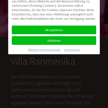
uns helfen, diese Website und die Nutzererfahrung zu
verbessern (Tracking Cookies). Sie können selbst
entscheiden, ob Sie die Cookies zulassen möchten. Bitte
beachten Sie, dass bei einer Ablehnung womöglich nicht
mehr alle Funktionalitäten der Seite zur Verfügung stehen.
Akzeptieren
Ablehnen
Weitere Informationen
|
Impressum
Villa Ranmenika
Die Villa Ranmenika wird von einer
Schweizerin geleitet und liegt nur 2
Gehminuten vom nächsten Strand
entfernt. Sie bietet Unterkünfte mit einem
eigenen Balkon oder einer Terrasse. Ein