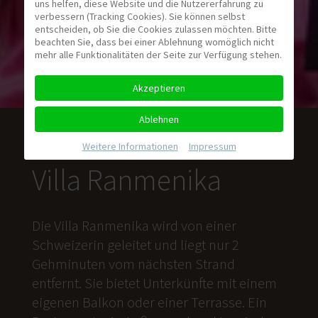
uns helfen, diese Website und die Nutzererfahrung zu
verbessern (Tracking Cookies). Sie können selbst
entscheiden, ob Sie die Cookies zulassen möchten. Bitte
beachten Sie, dass bei einer Ablehnung womöglich nicht
mehr alle Funktionalitäten der Seite zur Verfügung stehen.
Akzeptieren
Ablehnen
Weitere Informationen
|
Impressum
Villa Ranmenika
Die Villa Ranmenika wird von einer
Schweizerin geleitet und liegt nur 2
Gehminuten vom nächsten Strand
entfernt. Sie bietet Unterkünfte mit einem
eigenen Balkon oder einer Terrasse. Ein