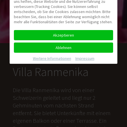
uns helfen, diese Website und die Nutzererfahrung zu
verbessern (Tracking Cookies). Sie können selbst
entscheiden, ob Sie die Cookies zulassen möchten. Bitte
beachten Sie, dass bei einer Ablehnung womöglich nicht
mehr alle Funktionalitäten der Seite zur Verfügung stehen.
Akzeptieren
Ablehnen
Weitere Informationen
|
Impressum
Villa Ranmenika
Die Villa Ranmenika wird von einer
Schweizerin geleitet und liegt nur 2
Gehminuten vom nächsten Strand
entfernt. Sie bietet Unterkünfte mit einem
eigenen Balkon oder einer Terrasse. Ein