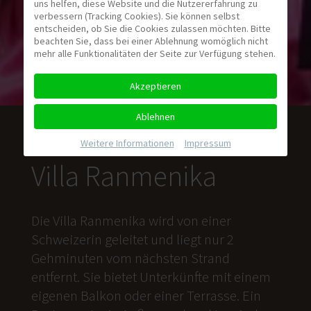
uns helfen, diese Website und die Nutzererfahrung zu
verbessern (Tracking Cookies). Sie können selbst
entscheiden, ob Sie die Cookies zulassen möchten. Bitte
beachten Sie, dass bei einer Ablehnung womöglich nicht
mehr alle Funktionalitäten der Seite zur Verfügung stehen.
Akzeptieren
Ablehnen
Weitere Informationen
|
Impressum
Villa Ranmenika
Die Villa Ranmenika wird von einer
Schweizerin geleitet und liegt nur 2
Gehminuten vom nächsten Strand
entfernt. Sie bietet Unterkünfte mit einem
eigenen Balkon oder einer Terrasse. Ein