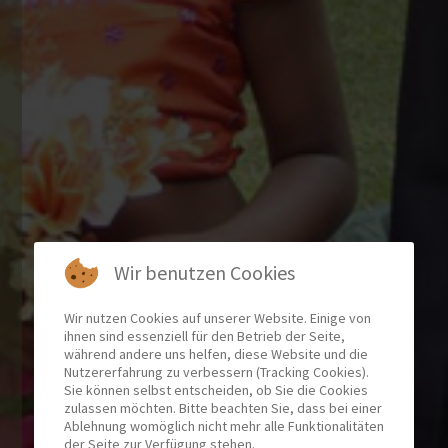
Wir benutzen Cookies
Wir nutzen Cookies auf unserer Website. Einige von
ihnen sind essenziell für den Betrieb der Seite,
während andere uns helfen, diese Website und die
Nutzererfahrung zu verbessern (Tracking Cookies).
Sie können selbst entscheiden, ob Sie die Cookies
zulassen möchten. Bitte beachten Sie, dass bei einer
Ablehnung womöglich nicht mehr alle Funktionalitäten
der Seite zur Verfügung stehen.