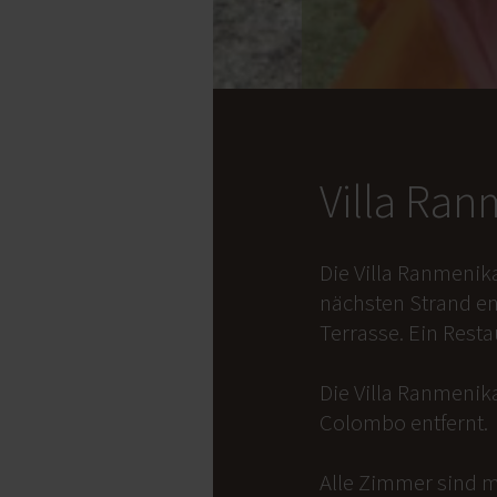
Villa Ra
Die Villa Ranmenik
nächsten Strand en
Terrasse. Ein Rest
Die Villa Ranmenika
Colombo entfernt.
Alle Zimmer sind m