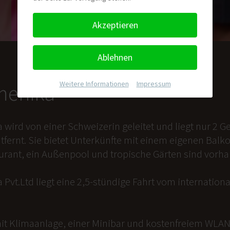
Akzeptieren
Ablehnen
Weitere Informationen
|
Impressum
nmenika
a wird von einer Schweizerin geleitet und liegt nur 2
tfernt. Sie bietet Unterkünfte mit einem eigenen Balk
aurant, ein Außenpool und tropische Gärten sind vorh
 Pvt.Ltd liegt eine 2,5-stündige Fahrt vom internation
it Klimaanlage, einer Minibar und kostenfreiem WLAN 