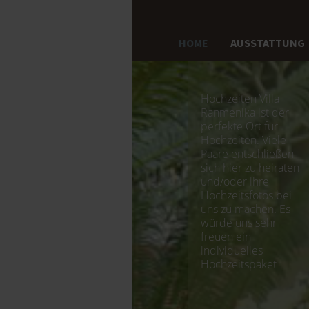
HOME
AUSSTATTUNG
Hochzeiten Villa
Ranmenika ist der
perfekte Ort für
Hochzeiten. Viele
Paare entschließen
sich hier zu heiraten
und/oder ihre
Hochzeitsfotos bei
uns zu machen. Es
würde uns sehr
freuen ein
individuelles
Hochzeitspaket