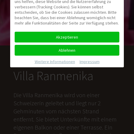
uns helfen, diese Website und die Nutzererfahrung zu
verbessern (Tracking Cookies). Sie können selbst
entscheiden, ob Sie die Cookies zulassen möchten. Bitte
beachten Sie, dass bei einer Ablehnung womöglich nicht
mehr alle Funktionalitäten der Seite zur Verfügung stehen.
Akzeptieren
Ablehnen
Weitere Informationen
|
Impressum
Villa Ranmenika
Die Villa Ranmenika wird von einer
Schweizerin geleitet und liegt nur 2
Gehminuten vom nächsten Strand
entfernt. Sie bietet Unterkünfte mit einem
eigenen Balkon oder einer Terrasse. Ein