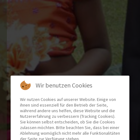
Wir benutzen Cookies
Wir nutzen Cookies auf unserer Website. Einige von
ihnen sind essenziell für den Betrieb der Seite,
während andere uns helfen, diese Website und die
Nutzererfahrung zu verbessern (Tracking Cookies).
Sie können selbst entscheiden, ob Sie die Cookies
zulassen möchten. Bitte beachten Sie, dass bei einer
Ablehnung womöglich nicht mehr alle Funktionalitäten
der Seite zur Verfügung stehen.