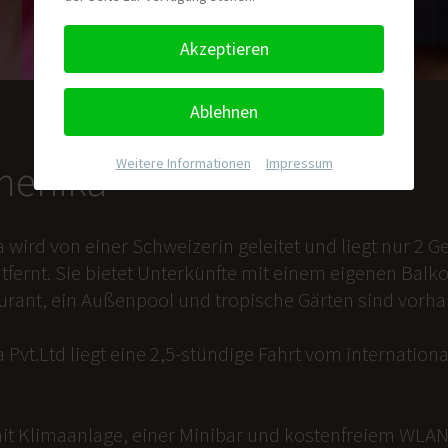
Akzeptieren
Ablehnen
Weitere Informationen
|
Impressum
nmenika
a wird von einer Schweizerin geleitet und liegt nur 2
tfernt. Sie bietet Unterkünfte mit einem eigenen Balk
aurant, ein Außenpool und tropische Gärten sind vorh
 Pvt.Ltd liegt eine 2,5-stündige Fahrt vom internation
it Klimaanlage, einer Minibar und kostenfreiem WLAN 