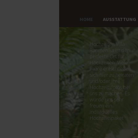
HOME
AUSSTATTUNG
Hochzeiten Villa
Ranmenika ist der
perfekte Ort für
Hochzeiten. Viele
Paare entschließen
sich hier zu heiraten
und/oder ihre
Hochzeitsfotos bei
uns zu machen. Es
würde uns sehr
freuen ein
individuelles
Hochzeitspaket