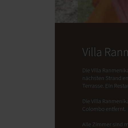
Villa Ra
Die Villa Ranmenik
nächsten Strand en
Terrasse. Ein Rest
Die Villa Ranmenika
Colombo entfernt.
Alle Zimmer sind m