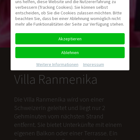
uns helfen, diese Website und die Nutzererfahrung zu
verbessern (Tracking Cookies). Sie können selbst
entscheiden, ob Sie die Cookies zulassen möchten. Bitte
beachten Sie, dass bei einer Ablehnung womöglich nicht
mehr alle Funktionalitäten der Seite zur Verfügung stehen.
Akzeptieren
Ablehnen
Weitere Informationen
|
Impressum
Villa Ranmenika
Die Villa Ranmenika wird von einer
Schweizerin geleitet und liegt nur 2
Gehminuten vom nächsten Strand
entfernt. Sie bietet Unterkünfte mit einem
eigenen Balkon oder einer Terrasse. Ein