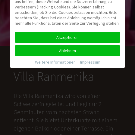
uns helfen, diese Website und die Nutzererfahrung zu
verbessern (Tracking Cookies). Sie können selbst
entscheiden, ob Sie die Cookies zulassen möchten. Bitte
beachten Sie, dass bei einer Ablehnung womöglich nicht
mehr alle Funktionalitäten der Seite zur Verfügung stehen.
Akzeptieren
Ablehnen
Weitere Informationen
|
Impressum
Villa Ranmenika
Die Villa Ranmenika wird von einer
Schweizerin geleitet und liegt nur 2
Gehminuten vom nächsten Strand
entfernt. Sie bietet Unterkünfte mit einem
eigenen Balkon oder einer Terrasse. Ein