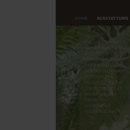
HOME
AUSSTATTUNG
Hochzeiten Villa
Ranmenika ist der
perfekte Ort für
Hochzeiten. Viele
Paare entschließen
sich hier zu heiraten
und/oder ihre
Hochzeitsfotos bei
uns zu machen. Es
würde uns sehr
freuen ein
individuelles
Hochzeitspaket