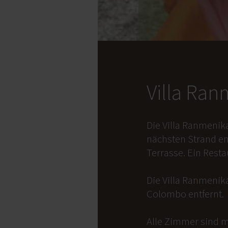
Villa Ra
Die Villa Ranmenik
nächsten Strand en
Terrasse. Ein Rest
Die Villa Ranmenika
Colombo entfernt.
Alle Zimmer sind m