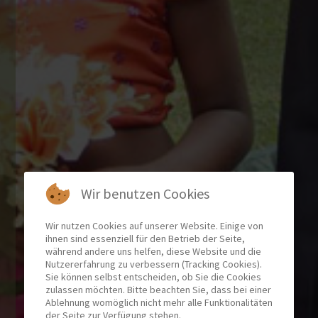
Wir benutzen Cookies
Wir nutzen Cookies auf unserer Website. Einige von
ihnen sind essenziell für den Betrieb der Seite,
während andere uns helfen, diese Website und die
Nutzererfahrung zu verbessern (Tracking Cookies).
Sie können selbst entscheiden, ob Sie die Cookies
zulassen möchten. Bitte beachten Sie, dass bei einer
Ablehnung womöglich nicht mehr alle Funktionalitäten
der Seite zur Verfügung stehen.