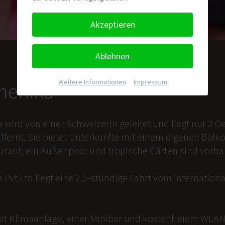
Akzeptieren
Ablehnen
Weitere Informationen
|
Impressum
nmenika
a wird von einer Schweizerin geleitet und liegt nur 2
tfernt. Sie bietet Unterkünfte mit einem eigenen Balk
aurant, ein Außenpool und tropische Gärten sind vorh
 Pvt.Ltd liegt eine 2,5-stündige Fahrt vom internation
it Klimaanlage, einer Minibar und kostenfreiem WLAN 