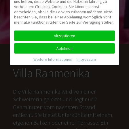
uns helfen, diese Website und die Nutzererfahrung zu
verbessern (Tracking Cookies). Sie können selbst
entscheiden, ob Sie die Cookies zulassen möchten. Bitte
beachten Sie, dass bei einer Ablehnung womöglich nicht
mehr alle Funktionalitäten der Seite zur Verfügung stehen.
Akzeptieren
Ablehnen
Weitere Informationen
|
Impressum
Villa Ranmenika
Die Villa Ranmenika wird von einer
Schweizerin geleitet und liegt nur 2
Gehminuten vom nächsten Strand
entfernt. Sie bietet Unterkünfte mit einem
eigenen Balkon oder einer Terrasse. Ein