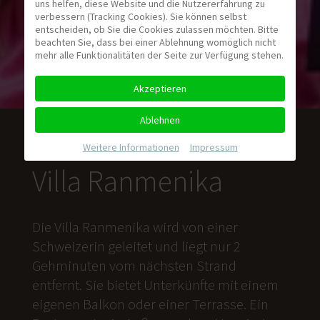
uns helfen, diese Website und die Nutzererfahrung zu
verbessern (Tracking Cookies). Sie können selbst
entscheiden, ob Sie die Cookies zulassen möchten. Bitte
beachten Sie, dass bei einer Ablehnung womöglich nicht
mehr alle Funktionalitäten der Seite zur Verfügung stehen.
Akzeptieren
Ablehnen
Weitere Informationen
|
Impressum
Villa Ranmenika
Die Villa Ranmenika wird von einer
Schweizerin geleitet und liegt nur 2
Gehminuten vom nächsten Strand
entfernt. Sie bietet Unterkünfte mit einem
eigenen Balkon oder einer Terrasse. Ein