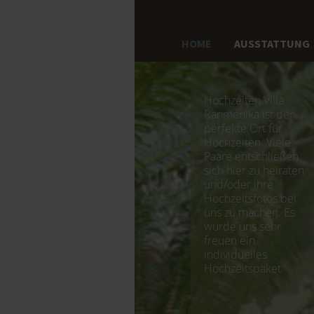
HOME
AUSSTATTUNG
Hochzeiten Villa
Ranmenika ist der
perfekte Ort für
Hochzeiten. Viele
Paare entschließen
sich hier zu heiraten
und/oder ihre
Hochzeitsfotos bei
uns zu machen. Es
würde uns sehr
freuen ein
individuelles
Hochzeitspaket