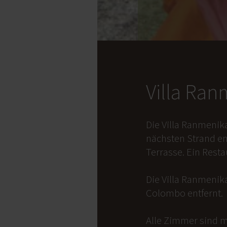
Villa Ra
Die Villa Ranmenik
nächsten Strand en
Terrasse. Ein Rest
Die Villa Ranmenika
Colombo entfernt.
Alle Zimmer sind m