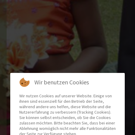
Wir benutzen Cookies
Wir nutzen Cookies auf unserer Website. Einige von
ihnen sind essenziell für den Betrieb der Seite,
während andere uns helfen, diese Website und die
Nutzererfahrung zu verbessern (Tracking Cookies).
Sie können selbst entscheiden, ob Sie die Cookies
zulassen möchten. Bitte beachten Sie, dass bei einer
Ablehnung womöglich nicht mehr alle Funktionalitäten
der Seite zur Verfügung stehen.