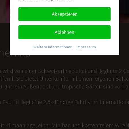
Akzeptieren
Ablehnen
Weitere Informationen
|
Impressum
nmenika
a wird von einer Schweizerin geleitet und liegt nur 2
tfernt. Sie bietet Unterkünfte mit einem eigenen Balk
aurant, ein Außenpool und tropische Gärten sind vorh
 Pvt.Ltd liegt eine 2,5-stündige Fahrt vom internation
it Klimaanlage, einer Minibar und kostenfreiem WLAN 