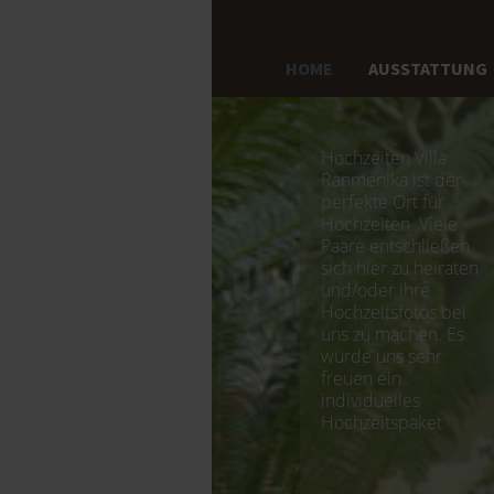
HOME
AUSSTATTUNG
Hochzeiten Villa
Ranmenika ist der
perfekte Ort für
Hochzeiten. Viele
Paare entschließen
sich hier zu heiraten
und/oder ihre
Hochzeitsfotos bei
uns zu machen. Es
würde uns sehr
freuen ein
individuelles
Hochzeitspaket