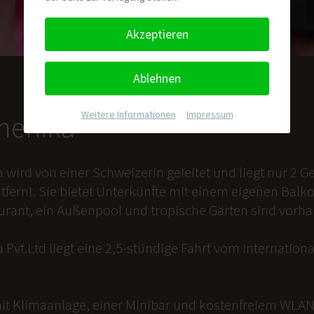
Akzeptieren
Ablehnen
Weitere Informationen
|
Impressum
nmenika
a wird von einer Schweizerin geleitet und liegt nur 2
tfernt. Sie bietet Unterkünfte mit einem eigenen Balk
aurant, ein Außenpool und tropische Gärten sind vorh
 Pvt.Ltd liegt eine 2,5-stündige Fahrt vom internation
it Klimaanlage, einer Minibar und kostenfreiem WLAN 