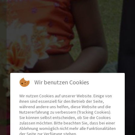
Wir benutzen Cookies
Wir nutzen Cookies auf unserer Website. Einige von
ihnen sind essenziell für den Betrieb der Seite,
während andere uns helfen, diese Website und die
Nutzererfahrung zu verbessern (Tracking Cookies).
Sie können selbst entscheiden, ob Sie die Cookies
zulassen möchten. Bitte beachten Sie, dass bei einer
Ablehnung womöglich nicht mehr alle Funktionalitäten
der Seite zur Verfügung stehen.