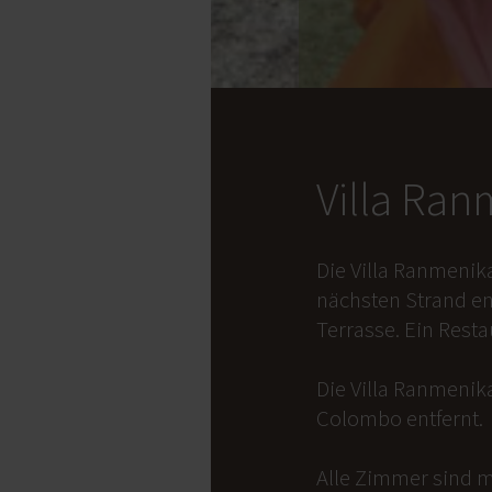
Villa Ra
Die Villa Ranmenik
nächsten Strand en
Terrasse. Ein Rest
Die Villa Ranmenika
Colombo entfernt.
Alle Zimmer sind m