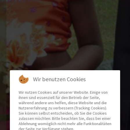
Wir benutzen Cookies
Wir nutzen Cookies auf unserer Website. Einige von
ihnen sind essenziell für den Betrieb der Seite,
während andere uns helfen, diese Website und die
Nutzererfahrung zu verbessern (Tracking Cookies).
Sie können selbst entscheiden, ob Sie die Cookies
zulassen möchten. Bitte beachten Sie, dass bei einer
Ablehnung womöglich nicht mehr alle Funktionalitäten
der Seite zur Verfügung stehen.