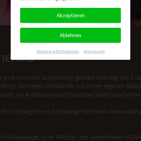
Akzeptieren
Ablehnen
Weitere Informationen
|
Impressum
nmenika
a wird von einer Schweizerin geleitet und liegt nur 2
tfernt. Sie bietet Unterkünfte mit einem eigenen Balk
aurant, ein Außenpool und tropische Gärten sind vorh
 Pvt.Ltd liegt eine 2,5-stündige Fahrt vom internation
it Klimaanlage, einer Minibar und kostenfreiem WLAN 