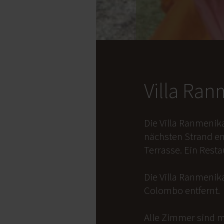
Villa Ra
Die Villa Ranmenik
nächsten Strand en
Terrasse. Ein Rest
Die Villa Ranmenika
Colombo entfernt.
Alle Zimmer sind m