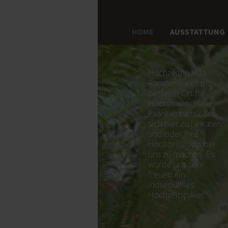
HOME
AUSSTATTUNG
Hochzeiten Villa
Ranmenika ist der
perfekte Ort für
Hochzeiten. Viele
Paare entschließen
sich hier zu heiraten
und/oder ihre
Hochzeitsfotos bei
uns zu machen. Es
würde uns sehr
freuen ein
individuelles
Hochzeitspaket